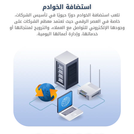
استضافة الخوادم
برامج المحاسبة والفوترة
نستخدم أحدث التقنيات لإدارة الفواتير والمدفوعات بسهولة،
تلعب استضافة الخوادم دورًا حيويًا في تأسيس الشركات،
مثل PayBy و careem PAY
خاصة في العصر الرقمي حيث تعتمد معظم الشركات على
وجودها الإلكتروني للتواصل مع العملاء، والترويج لمنتجاتها أو
خدماتها، وإدارة أعمالها اليومية.
أنظمة إدارة علاقات العملاء
هو برنامج يساعد الشركات على إدارة تفاعلاتها مع العملاء،