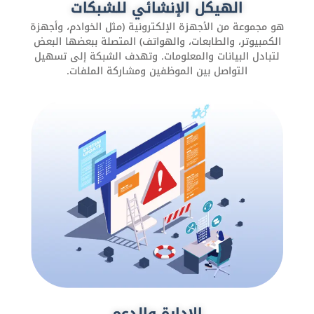
الهيكل الإنشائي للشبكات
وتحسين تجربة العملاء، وزيادة المبيعات من خلال تتبع البيانات
وتحليلها.
هو مجموعة من الأجهزة الإلكترونية (مثل الخوادم، وأجهزة
الكمبيوتر، والطابعات، والهواتف) المتصلة ببعضها البعض
لتبادل البيانات والمعلومات. وتهدف الشبكة إلى تسهيل
التواصل بين الموظفين ومشاركة الملفات.
التسويق عبر وسائل التواصل الاجتماعي
هو استخدام منصات التواصل الاجتماعي مثل فيسبوك،
إنستجرام، تويتر، لينكدإن، وغيرها للتفاعل مع الجمهور، وزيادة
الإدارة والدعم